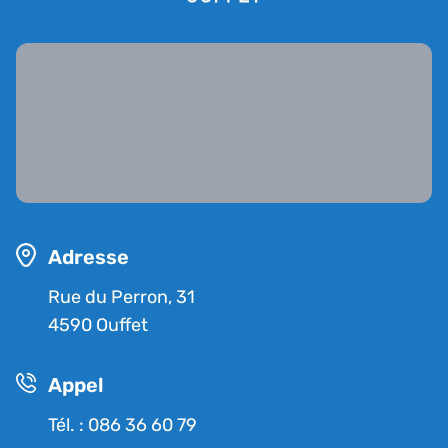
Adresse
Rue du Perron, 31
4590 Ouffet
Appel
Tél. : 086 36 60 79