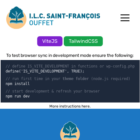
Hello World!
Passer au contenu
Passer au pied de page
Wordpress Theme rapid development using
Ouvrir
Vite & Tailwindcss
ViteJS
TailwindCSS
To test browser sync in development mode ensure the following:
// define IS_VITE_DEVELOPMENT in functions or wp-config.php
define('IS_VITE_DEVELOPMENT', TRUE);
// run first time in your
theme folder
(node.js required)
npm install
// start development & refresh your browser
npm run dev
More instructions here
.
Pied de page