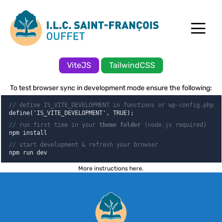
Hello World!
Passer au contenu
Passer au pied de page
Wordpress Theme rapid development using
Ouvrir
Vite & Tailwindcss
ViteJS
TailwindCSS
To test browser sync in development mode ensure the following:
// define IS_VITE_DEVELOPMENT in functions or wp-config.php
define('IS_VITE_DEVELOPMENT', TRUE);
// run first time in your
theme folder
(node.js required)
npm install
// start development & refresh your browser
npm run dev
More instructions here
.
Pied de page